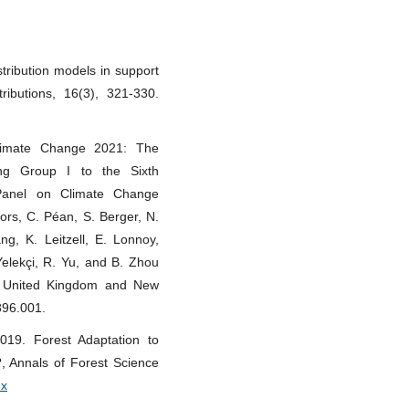
stribution models in support
ributions, 16(3), 321-330.
limate Change 2021: The
ing Group I to the Sixth
Panel on Climate Change
nors, C. Péan, S. Berger, N.
g, K. Leitzell, E. Lonnoy,
Yelekçi, R. Yu, and B. Zhou
e, United Kingdom and New
896.001.
2019. Forest Adaptation to
 Annals of Forest Science
-x