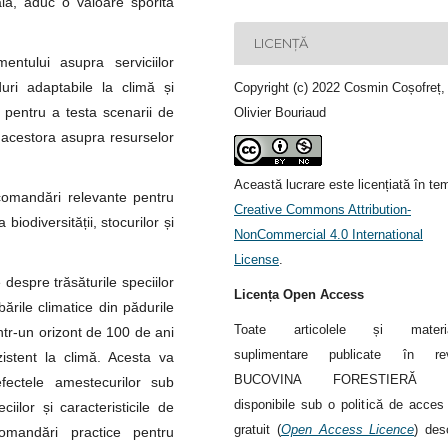
lă, aduc o valoare sporită
LICENȚĂ
entului asupra serviciilor
duri adaptabile la climă și
Copyright (c) 2022 Cosmin Coșofreț,
 pentru a testa scenarii de
Olivier Bouriaud
 acestora asupra resurselor
Această lucrare este licențiată în te
ecomandări relevante pentru
Creative Commons Attribution-
biodiversității, stocurilor și
NonCommercial 4.0 International
License
.
 despre trăsăturile speciilor
Licența Open Access
rile climatice din pădurile
Toate articolele și materia
ntr-un orizont de 100 de ani
suplimentare publicate în rev
istent la climă. Acesta va
BUCOVINA FORESTIERĂ s
 efectele amestecurilor sub
disponibile sub o politică de acces 
iilor și caracteristicile de
gratuit (
Open Access Licence
) des
mandări practice pentru