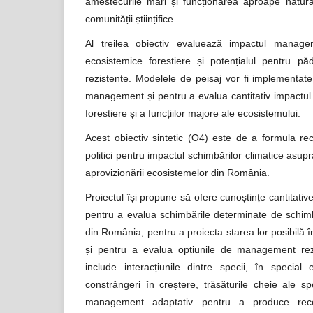
amestecurile mari și funcționarea aproape natura
comunității științifice.
Al treilea obiectiv evaluează impactul managem
ecosistemice forestiere și potențialul pentru pă
rezistente. Modelele de peisaj vor fi implementate
management și pentru a evalua cantitativ impactul
forestiere și a funcțiilor majore ale ecosistemului.
Acest obiectiv sintetic (O4) este de a formula r
politici pentru impactul schimbărilor climatice asupra 
aprovizionării ecosistemelor din România.
Proiectul își propune să ofere cunoștințe cantitative
pentru a evalua schimbările determinate de schimbă
din România, pentru a proiecta starea lor posibilă î
și pentru a evalua opțiunile de management rez
include interacțiunile dintre specii, în special
constrângeri în creștere, trăsăturile cheie ale spec
management adaptativ pentru a produce reco