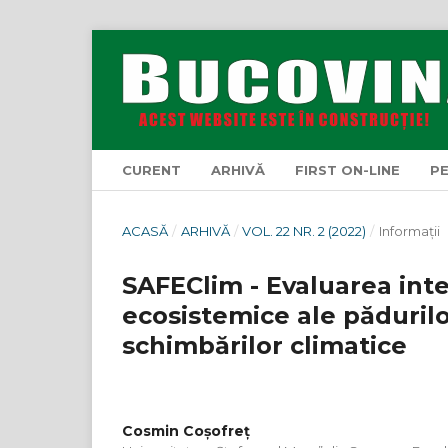
CURENT
ARHIVĂ
FIRST ON-LINE
P
ACASĂ
/
ARHIVĂ
/
VOL. 22 NR. 2 (2022)
/
Informaţii
SAFEClim - Evaluarea integ
ecosistemice ale păduril
schimbărilor climatice
Cosmin Coșofreț