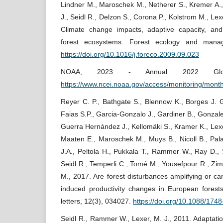
Lindner M., Maroschek M., Netherer S., Kremer A.,
J., Seidl R., Delzon S., Corona P., Kolstrom M., Lex
Climate change impacts, adaptive capacity, and
forest ecosystems. Forest ecology and manag
https://doi.org/10.1016/j.foreco.2009.09.023
NOAA, 2023 - Annual 2022 Glob
https://www.ncei.noaa.gov/access/monitoring/month
Reyer C. P., Bathgate S., Blennow K., Borges J. 
Faias S.P., Garcia-Gonzalo J., Gardiner B., Gonzale
Guerra Hernández J., Kellomäki S., Kramer K., Lexe
Maaten E., Maroschek M., Muys B., Nicoll B., Pal
J.A., Peltola H., Pukkala T., Rammer W., Ray D.,
Seidl R., Temperli C., Tomé M., Yousefpour R., Z
M., 2017. Are forest disturbances amplifying or ca
induced productivity changes in European forest
letters, 12(3), 034027.
https://doi.org/10.1088/174
Seidl R., Rammer W., Lexer, M. J., 2011. Adaptatio