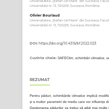
Universitatea „Ștefan cel Mare” din Suceava, Faculta
Universității nr. 13, 720229, Suceava, România
Olivier Bouriaud
Universitatea „Ștefan cel Mare” din Suceava, Faculta
Universității nr. 13, 720229, Suceava, România
DOI:
https://doi.org/10.4316/bf.2022.023
Cuvinte cheie:
SAFEClim, schimbări climatice, se
REZUMAT
Pentru păduri, schimbările climatice implică modific
și a multor parametri de mediu care vor influența dist
Gestionarea pădurilor va trebui să aibă mai multe i