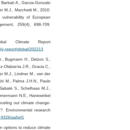
 Barbati A., Garcia-Gonzalo
er M.J., Marchetti M., 2010.
 vulnerability of European
ement, 259(4), 698-709.
al Climate Report
ly-report/global/202213
G., Bugmann H., Delzon S.,
z-Olabarria J.R., Gracia C.,
r M.J., Lindner M., van der
ahi M., Palma J.H.N., Paulo
 Sabaté S., Schelhaas M.J.,
immermann N.E., Hanewinkel
nceling out climate change-
s?. Environmental research
8-9326/aa5ef1
n options to reduce climate