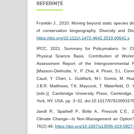
REFERINȚE
Franklin J., 2010. Moving beyond static species di
of conservation biogeography. Diversity and Dist
https://doi.org/10.1111/j.1472-4642.2010.00641.x
IPCC, 2021. Summary for Policymakers. In: C
Physical Science Basis. Contribution of Work
Assessment Report of the Intergovernmental 
[Masson-Delmotte, V., P. Zhai, A. Pirani, S.L. Con
Caud, Y. Chen, L. Goldfarb, M.I. Gomis, M. Huan
J.B.R. Matthews, T.K. Maycock, T. Waterfield, O. 
(eds.)]. Cambridge University Press, Cambridg
York, NY, USA, pp. 3−32, doi:10.1017/9781009157
Jandl R., Spathelf P., Bolte A., Prescott C.E., 
Climate Change—Is Non-Management an Option?,
76(2):48.
https://doi.org/10.1007/s13595-019-0827