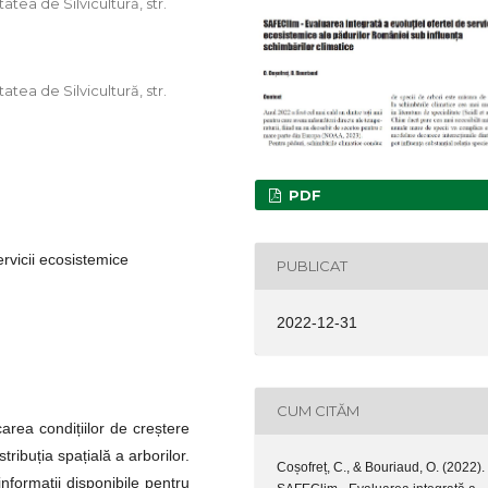
tea de Silvicultură, str.
tea de Silvicultură, str.
PDF
rvicii ecosistemice
PUBLICAT
2022-12-31
CUM CITĂM
area condițiilor de creștere
ribuția spațială a arborilor.
Coșofreț, C., & Bouriaud, O. (2022).
nformații disponibile pentru