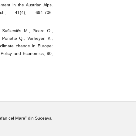
ement in the Austrian Alps.
ch, 41(4), 694-706.
, Suškevičs M., Picard O.,
, Ponette Q., Verheyen K.,
climate change in Europe:
t Policy and Economics, 90,
tefan cel Mare” din Suceava