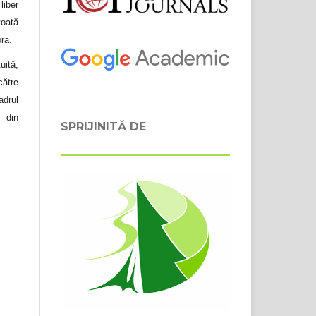
liber
toată
ora.
uită,
către
adrul
 din
SPRIJINITĂ DE