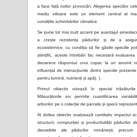
a face față noilor provocări. Alegerea speciilor cele
mediu viitoare este un element central al ma
condițiile schimbărilor climatice.
Se pune tot mai mult accent pe avantajul amestecur
a crește rezistența pădurilor și de a asigura 
ecosistemice, cu condiția să fie găsite speciile po
științific, aceste întrebări fac necesară evaluarea i
deoarece răspunsul unui copac la un anumit niv
influențat de interacțiunile dintre speciile prezen
pentru lumină, nutrienți și apă). ).
Primul obiectiv vizează în special trăsăturile
Măsurătorile vor permite cuantificarea variabili
arborilor pe o colecție de parcele și specii reprezent
Al doilea obiectiv evaluează cantitativ impactul s
structurii, compoziției și productivității pădurilor 
deosebite ale pădurilor românești, precum s