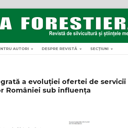
ENTRU AUTORI
DESPRE REVISTĂ
SECȚIUNI
rată a evoluției ofertei de servicii
or României sub influența