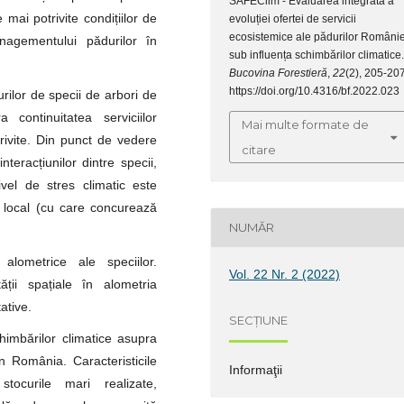
SAFEClim - Evaluarea integrată a
 mai potrivite condițiilor de
evoluției ofertei de servicii
ecosistemice ale pădurilor Românie
nagementului pădurilor în
sub influența schimbărilor climatice.
Bucovina Forestieră
,
22
(2), 205-207
https://doi.org/10.4316/bf.2022.023
ilor de specii de arbori de
continuitatea serviciilor
Mai multe formate de
trivite. Din punct de vedere
citare
nteracțiunilor dintre specii,
el de stres climatic este
te local (cu care concurează
NUMĂR
 alometrice ale speciilor.
Vol. 22 Nr. 2 (2022)
tății spațiale în alometria
ative.
SECȚIUNE
chimbărilor climatice asupra
din România. Caracteristicile
Informaţii
tocurile mari realizate,