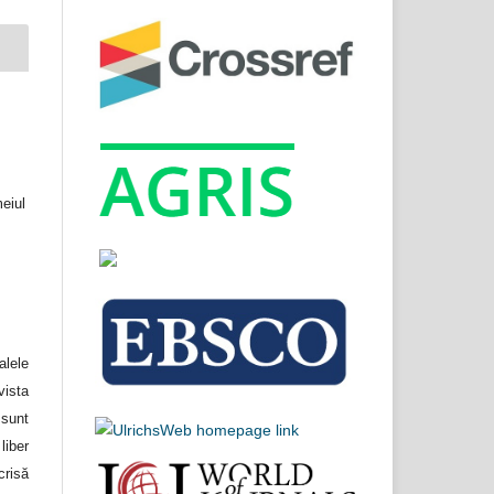
meiul
lele
ista
unt
liber
crisă