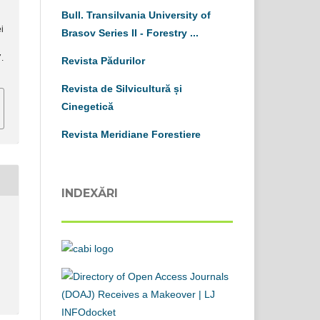
Bull. Transilvania University of
i
Brasov
S
eries
II
-
Forestry ...
.
Revista Pădurilor
Revista de Silvicultură și
Cinegetică
Revista Meridiane Forestiere
INDEXĂRI