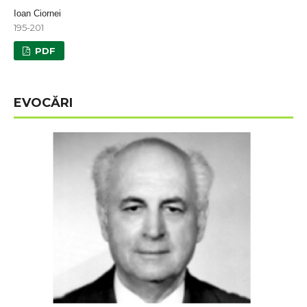
Ioan Ciornei
195-201
PDF
EVOCĂRI