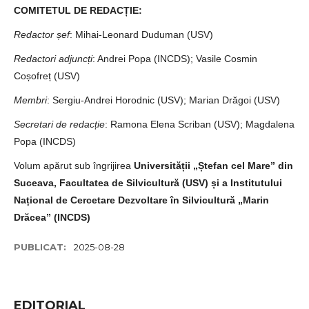
COMITETUL DE REDACȚIE:
Redactor șef
: Mihai-Leonard Duduman (USV)
Redactori adjuncți
: Andrei Popa (INCDS); Vasile Cosmin
Coșofreț (USV)
Membri
: Sergiu-Andrei Horodnic (USV); Marian Drăgoi (USV)
Secretari de redacție
: Ramona Elena Scriban (USV); Magdalena
Popa (INCDS)
Volum apărut sub îngrijirea
Universității „Ștefan cel Mare” din
Suceava, Facultatea de Silvicultură (USV) și a Institutului
Național de Cercetare Dezvoltare în Silvicultură „Marin
Drăcea” (INCDS)
PUBLICAT:
2025-08-28
EDITORIAL