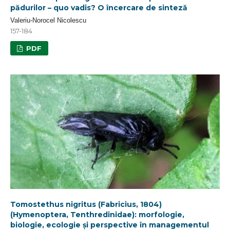
pădurilor – quo vadis? O încercare de sinteză
Valeriu-Norocel Nicolescu
157-184
PDF
Tomostethus nigritus (Fabricius, 1804)
(Hymenoptera, Tenthredinidae): morfologie,
biologie, ecologie și perspective în managementul