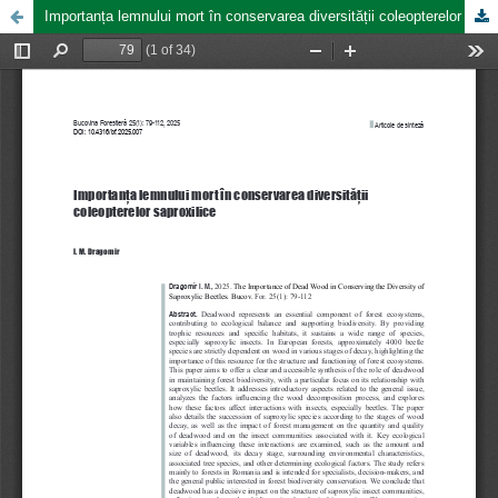
Importanța lemnului mort în conservarea diversității coleopterelor saproxilice